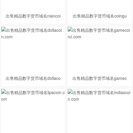
出售精品数字货币域名niancoi
出售精品数字货币域名coingu
n.com
ns.com
出售精品数字货币域名dollaco
出售精品数字货币域名gamec
in.com
oinz.com