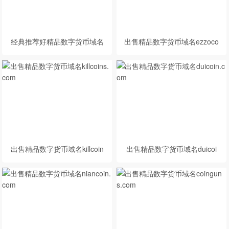
经典推荐好精品数字货币域名
出售精品数字货币域名ezzoco
rutcoin.com
in.com
出售精品数字货币域名killcoin
出售精品数字货币域名duicoi
s.com
n.com